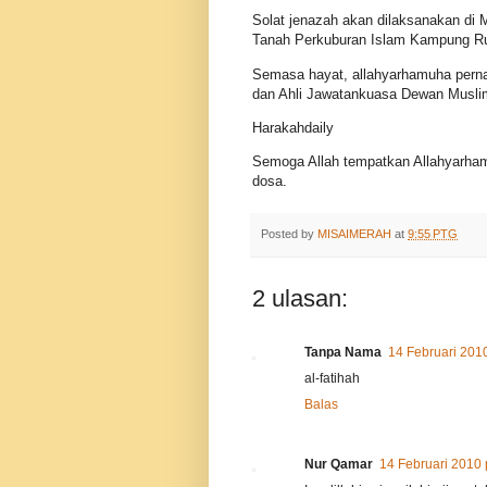
Solat jenazah akan dilaksanakan di M
Tanah Perkuburan Islam Kampung Ru
Semasa hayat, allahyarhamuha pern
dan Ahli Jawatankuasa Dewan Musli
Harakahdaily
Semoga Allah tempatkan Allahyarham
dosa.
Posted by
MISAIMERAH
at
9:55 PTG
2 ulasan:
Tanpa Nama
14 Februari 201
al-fatihah
Balas
Nur Qamar
14 Februari 2010