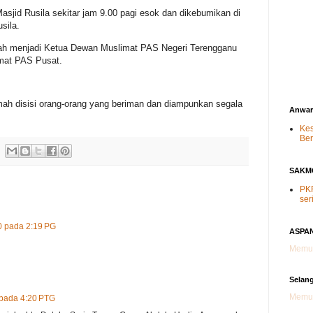
asjid Rusila sekitar jam 9.00 pagi esok dan dikebumikan di
sila.
ah menjadi Ketua Dewan Muslimat PAS Negeri Terengganu
mat PAS Pusat.
ah disisi orang-orang yang beriman dan diampunkan segala
Anwar
Kes
Ber
SAKM
PKR
ser
0 pada 2:19 PG
ASPAN
Memua
Selan
Memua
 pada 4:20 PTG