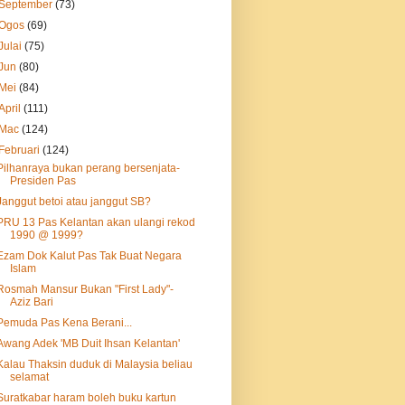
September
(73)
Ogos
(69)
Julai
(75)
Jun
(80)
Mei
(84)
April
(111)
Mac
(124)
Februari
(124)
Pilhanraya bukan perang bersenjata-
Presiden Pas
Janggut betoi atau janggut SB?
PRU 13 Pas Kelantan akan ulangi rekod
1990 @ 1999?
Ezam Dok Kalut Pas Tak Buat Negara
Islam
Rosmah Mansur Bukan "First Lady"-
Aziz Bari
Pemuda Pas Kena Berani...
Awang Adek 'MB Duit Ihsan Kelantan'
Kalau Thaksin duduk di Malaysia beliau
selamat
Suratkabar haram boleh buku kartun