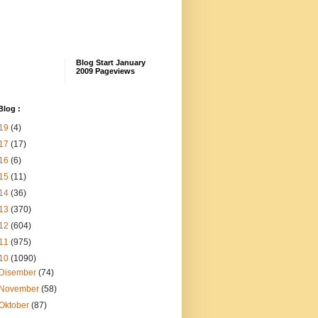
Blog Start January
2009 Pageviews
Blog :
19
(4)
17
(17)
16
(6)
15
(11)
14
(36)
13
(370)
12
(604)
11
(975)
10
(1090)
Disember
(74)
November
(58)
Oktober
(87)