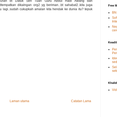
un...takziah bt Datuk Seri Tuan Guru Abdul Hadi Awang dan
tempatkan dikalngan org2 yg beriman...bt sahabat2..kita juga
Free M
u lagi..sudah cukupkah amalan kita hendak ke dunia itu? tepuk
BN 
Sof
Int
Neg
ce
Keadi
Per
Per
Ide
sed
Sel
sek
Khali
Vid
Laman utama
Catatan Lama