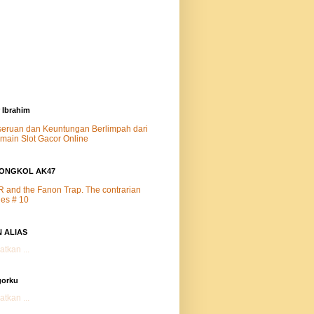
 Ibrahim
eruan dan Keuntungan Berlimpah dari
main Slot Gacor Online
ONGKOL AK47
 and the Fanon Trap. The contrarian
ies # 10
 ALIAS
tkan ...
gorku
tkan ...