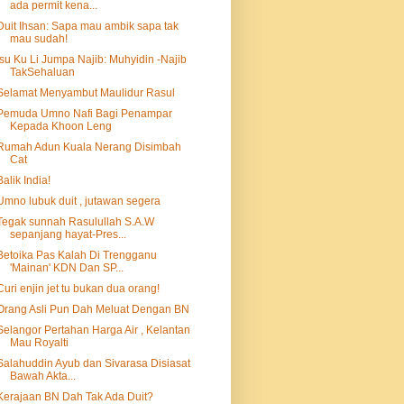
ada permit kena...
Duit Ihsan: Sapa mau ambik sapa tak
mau sudah!
Isu Ku Li Jumpa Najib: Muhyidin -Najib
TakSehaluan
Selamat Menyambut Maulidur Rasul
Pemuda Umno Nafi Bagi Penampar
Kepada Khoon Leng
Rumah Adun Kuala Nerang Disimbah
Cat
Balik India!
Umno lubuk duit , jutawan segera
Tegak sunnah Rasulullah S.A.W
sepanjang hayat-Pres...
Betoika Pas Kalah Di Trengganu
'Mainan' KDN Dan SP...
Curi enjin jet tu bukan dua orang!
Orang Asli Pun Dah Meluat Dengan BN
Selangor Pertahan Harga Air , Kelantan
Mau Royalti
Salahuddin Ayub dan Sivarasa Disiasat
Bawah Akta...
Kerajaan BN Dah Tak Ada Duit?