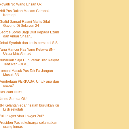
Royalti No Wang Ehsan Ok
Ahli Pas Bukan Macam Gerabak
Keretapi
Khalid Samad Rasmi Majlis Silat
Gayong Di Seksyen 24
George Soros Bagi Duit Kepada Ezam
dan Anuar Shaar...
Sebat Syariah dan krisis persepsi SIS
Yang Hancur Pas Yang Ketawa BN-
Ustaz Idris Ahmad
Bubarkan Saja Dun Perak Biar Rakyat
Tentukan -Dr A...
Lompat Masuk Pas Tak Pa Jangan
Masuk BN
Pembelaan PERKASA: Untuk apa dan
siapa?
Pas Parti Duit?
Umno Semua Ok!
BN Kelantan edar risalah burukkan Ku
Li di sekolah
Zul Lawyer Atau Lawyer Zul?
Presiden Pas sekeluarga selamatkan
orang lemas