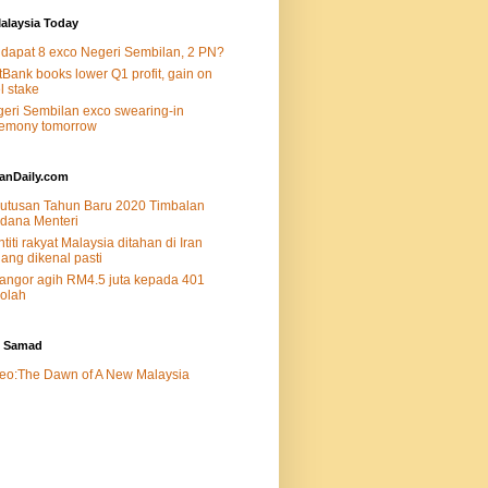
alaysia Today
dapat 8 exco Negeri Sembilan, 2 PN?
tBank books lower Q1 profit, gain on
el stake
eri Sembilan exco swearing-in
remony tomorrow
lanDaily.com
utusan Tahun Baru 2020 Timbalan
dana Menteri
ntiti rakyat Malaysia ditahan di Iran
ang dikenal pasti
angor agih RM4.5 juta kepada 401
olah
d Samad
eo:The Dawn of A New Malaysia