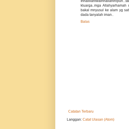
Innalillahiwainnailahiroji
kluarga..mga Allahyarhamah d
bakal mnyusul ke alam yg sat
dada tanyalah iman..
Balas
Catatan Terbaru
Langgan:
Catat Ulasan (Atom)