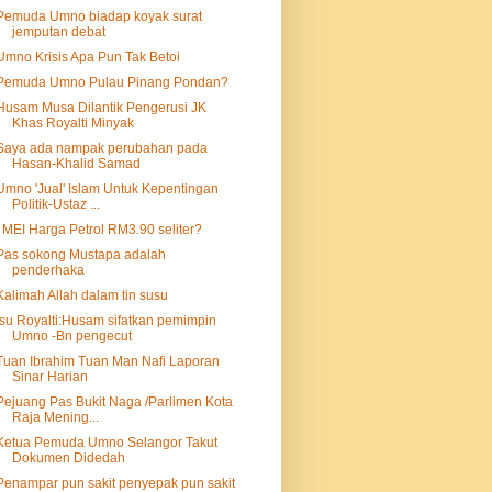
Pemuda Umno biadap koyak surat
jemputan debat
Umno Krisis Apa Pun Tak Betoi
Pemuda Umno Pulau Pinang Pondan?
Husam Musa Dilantik Pengerusi JK
Khas Royalti Minyak
Saya ada nampak perubahan pada
Hasan-Khalid Samad
Umno 'Jual' Islam Untuk Kepentingan
Politik-Ustaz ...
I MEI Harga Petrol RM3.90 seliter?
Pas sokong Mustapa adalah
penderhaka
Kalimah Allah dalam tin susu
Isu Royalti:Husam sifatkan pemimpin
Umno -Bn pengecut
Tuan Ibrahim Tuan Man Nafi Laporan
Sinar Harian
Pejuang Pas Bukit Naga /Parlimen Kota
Raja Mening...
Ketua Pemuda Umno Selangor Takut
Dokumen Didedah
Penampar pun sakit penyepak pun sakit